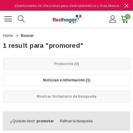
¡Distribuidores de refacciones para electrodomésticos y línea blanca
0
Home
Buscar
1 result para "promored"
0 7614
Productos (0)
Noticias e información (1)
Mostrar formulario de búsqueda
¿Quisiste decir:
promoter
Refinar la búsqueda