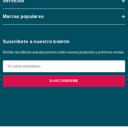
Servicios
Marcas populares
Suscríbete a nuestro boletín
Recibe las últimas actualizaciones sobre nuevos productos y próximas ventas.
D
i
r
e
c
c
i
ó
n