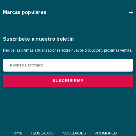
Marcas populares
Suscríbete a nuestro boletín
Recibe las últimas actualizaciones sobre nuevos productos y próximas ventas.
D
i
r
e
c
c
i
ó
n
d
Home
+BUSCADOS
NOVEDADES
PROMORED