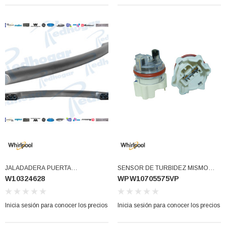
JALADADERA PUERTA
SENSOR DE TURBIDEZ MISMO
W10324628
WPW10705575VP
LAVAVAJILLAS WHIRPOOL
W10134017 W10705575
(W10324628)
(WPW10705575VP)
Inicia sesión para conocer los precios
Inicia sesión para conocer los precios