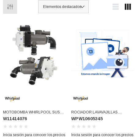
3366877-JAS Sust
BALERO 6006 ORIG SELLO NEOPRENO
3934469
7091, AH388034,
360130 W10239909 228C2007P001 (3934469)
77)
los precios
Inicia sesión para conocer los precios
MOTOBOMBA WHIRLPOOL SUST
ROCIADOR LAVAVAJILLAS
W11414076
WPW10605345
W11122133 (W11414076)
(WPW10605345)
Inicia sesión para conocer los precios
Inicia sesión para conocer los precios