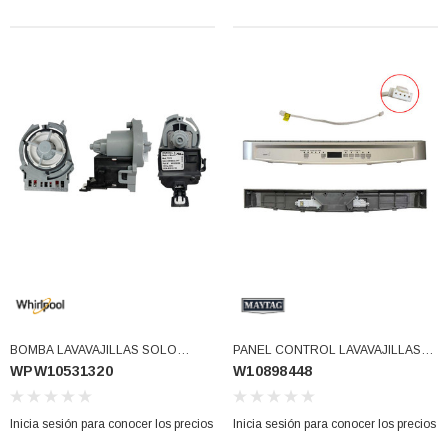
BOMBA LAVAVAJILLAS SOLO
PANEL CONTROL LAVAVAJILLAS
WPW10531320
W10898448
CUERPO MOTOR (WPW10531320)
W10839468 (W10898448)
Inicia sesión para conocer los precios
Inicia sesión para conocer los precios