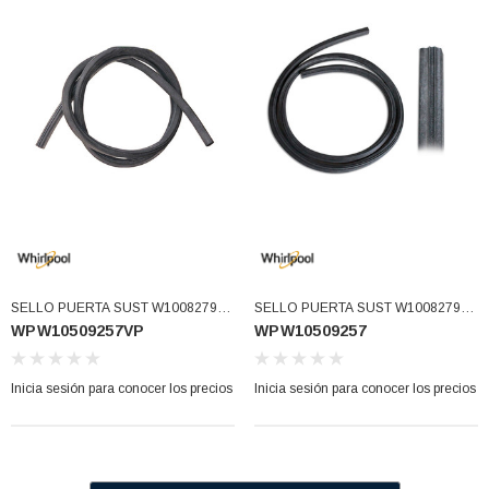
SELLO PUERTA SUST W10082795
SELLO PUERTA SUST W10082795
WPW10509257VP
WPW10509257
W10509257 WPW10509257VP
W10509257 WPW10509257VP
(WPW10509257VP)
(WPW10509257)
Inicia sesión para conocer los precios
Inicia sesión para conocer los precios