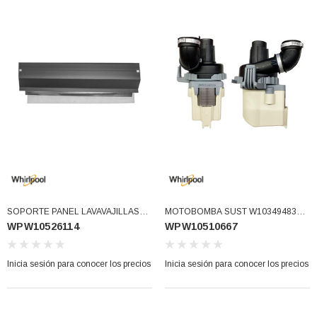
SOPORTE PANEL LAVAVAJILLAS
MOTOBOMBA SUST W10349483
WPW10526114
WPW10510667
(WPW10526114)
W10440715 WPW10510666
W10315894, W10440714
W11032770 (WPW10510667)
Inicia sesión para conocer los precios
Inicia sesión para conocer los precios