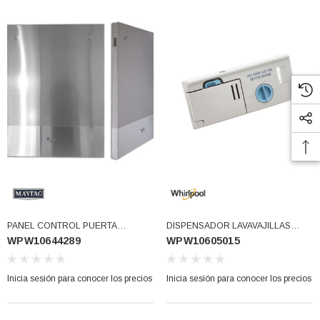
PANEL CONTROL PUERTA
DISPENSADOR LAVAVAJILLAS
WPW10644289
WPW10605015
W10644289 (WPW10644289)
(WPW10605015)
Inicia sesión para conocer los precios
Inicia sesión para conocer los precios