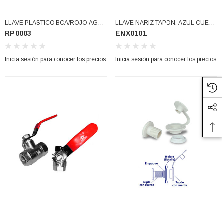
LLAVE PLASTICO BCA/ROJO AGUA
LLAVE NARIZ TAPON. AZUL CUER.
RP0003
ENX0101
CALIENTE (RP0003)
INTERIOR. PUREZA (ENX0101)
Inicia sesión para conocer los precios
Inicia sesión para conocer los precios