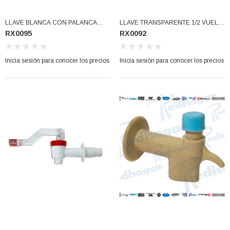
LLAVE BLANCA CON PALANCA
LLAVE TRANSPARENTE 1/2 VUELTA
RX0095
RX0092
BLANCA CUERDA EXTERIOR 5/8
CUERDA EXT 1/2 (RX0092)
(RX0095)
Inicia sesión para conocer los precios
Inicia sesión para conocer los precios