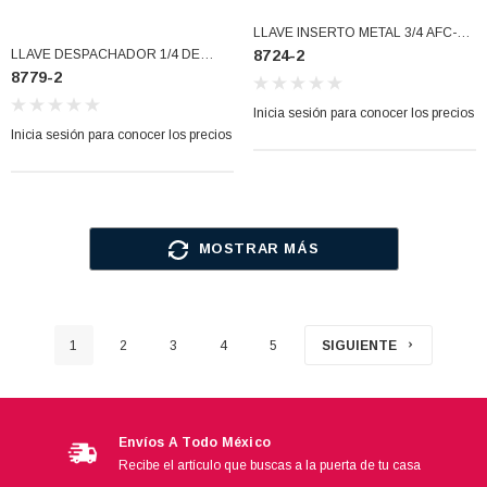
LLAVE INSERTO METAL 3/4 AFC-4
LLAVE DESPACHADOR 1/4 DE
8724-2
(8724-2)
8779-2
VUELTA DE 3/4 T/ MADERA (8779-2)
Inicia sesión para conocer los precios
Inicia sesión para conocer los precios
MOSTRAR MÁS
1
2
3
4
5
SIGUIENTE
Envíos A Todo México
Recibe el artículo que buscas a la puerta de tu casa