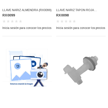
77)
los precios
Inicia sesión para conocer los precios
LLAVE NARIZ ALMENDRA (RX0099)
LLAVE NARIZ TAPON ROJA
RX0099
RX0098
CUER./EXTERNA PUREZA
(RX0098)
Inicia sesión para conocer los precios
Inicia sesión para conocer los precios