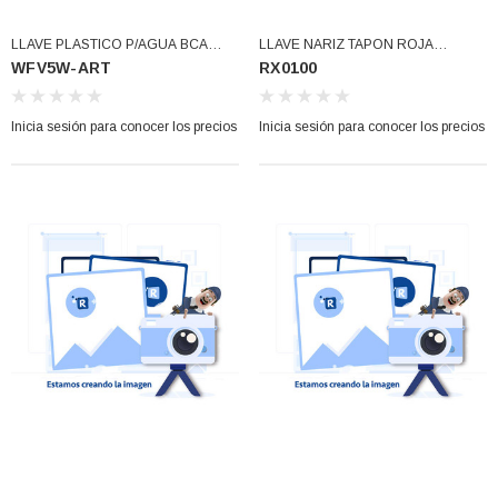
LLAVE PLASTICO P/AGUA BCA
LLAVE NARIZ TAPON ROJA
WFV5W-ART
RX0100
(WFV5W-ART)
CUERDA INT. PUREZA (RX0100)
Inicia sesión para conocer los precios
Inicia sesión para conocer los precios
3366877-JAS Sust
BALERO 6006 ORIG SELLO NEOPRENO
3934469
7091, AH388034,
360130 W10239909 228C2007P001 (3934469)