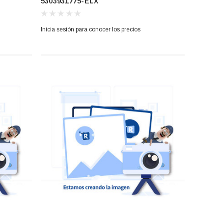
5303931775-ELX
DE382-
WHIRPOOL (5303931775-ELX)
Inicia sesión para conocer los precios