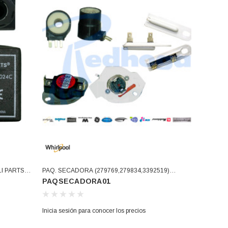
I PARTS
PAQ. SECADORA (279769,279834,3392519)
PAQSECADORA01
(PAQSECADORA01)
Inicia sesión para conocer los precios