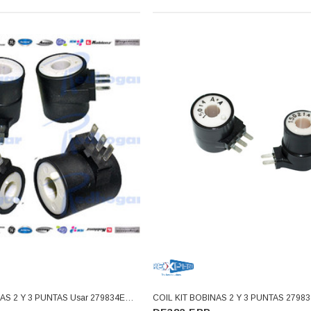
O 3366877-
BALERO 6006 ORIG SELLO
3934469
, 3109,
NEOPRENO 360130 W10239909
8034,
228C2007P001 (3934469)
 los precios
Inicia sesión para conocer los precios
AS 2 Y 3 PUNTAS Usar 279834E
COIL KIT BOBINAS 2 Y 3 PUNTAS 279834V