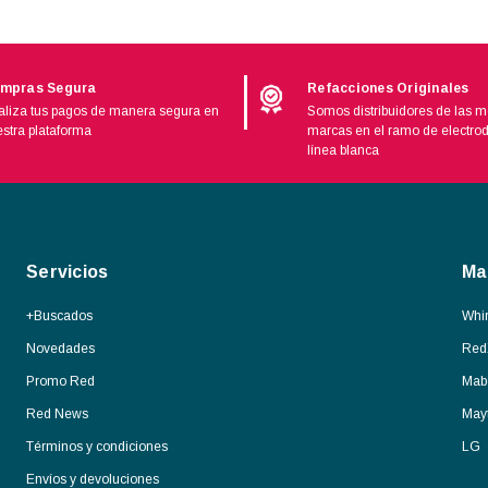
mpras Segura
Refacciones Originales
liza tus pagos de manera segura en
Somos distribuidores de las m
stra plataforma
marcas en el ramo de electro
línea blanca
Servicios
Ma
+Buscados
Whir
Novedades
Red
Promo Red
Mab
Red News
May
Términos y condiciones
LG
Envíos y devoluciones