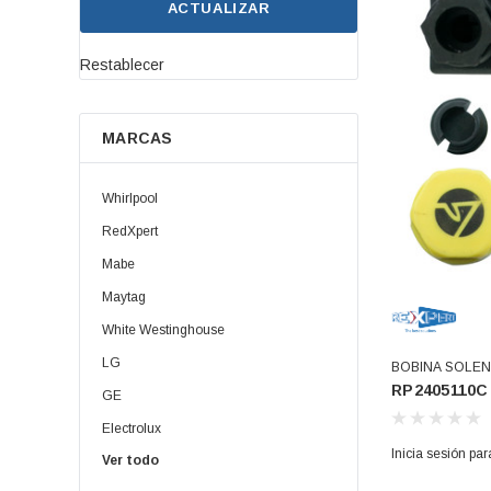
ACTUALIZAR
Deslizadores
Restablecer
Ductos
Empaques Para Puertas
MARCAS
Espaciador
Whirlpool
Espreas
RedXpert
Felpas
Mabe
Maytag
Filtros Atrapa Pelusas
White Westinghouse
Focos
LG
BOBINA SOLENO
RP2405110C
(RP2405110C)
Fuelles
GE
Electrolux
Fundas
Inicia sesión par
Ver todo
Daewoo | Winia
Fusibles