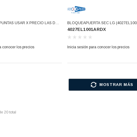
 PUNTAS USAR X PRECIO LAS DE
BLOQUEAPUERTA SEC LG (4027EL100
4027EL1001ARDX
03931775)
a conocer los precios
Inicia sesión para conocer los precios
MOSTRAR MÁS
de
20
total