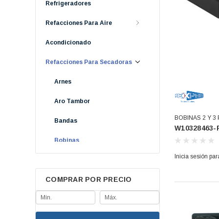
Refrigeradores
Refacciones Para Aire
Acondicionado
Refacciones Para Secadoras
Arnes
Aro Tambor
BOBINAS 2 Y 
Bandas
W10328463-
CUERPO (W103
Bobinas
Inicia sesión par
Botoneras
COMPRAR POR PRECIO
Bujes
Cables Toma Corriente
Chimeneas