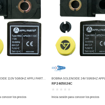
IDE 110V 50/60HZ APPLI PARTS
BOBINA SOLENOIDE 24V 50/60HZ APPL
RP2405024C
(RP2405024C)
a conocer los precios
Inicia sesión para conocer los precios