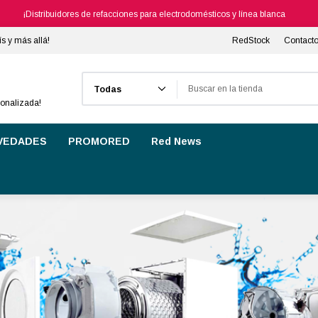
¡Distribuidores de refacciones para electrodomésticos y línea blanca
ís y más allá!
RedStock
Contact
Buscar
sonalizada!
VEDADES
PROMORED
Red News