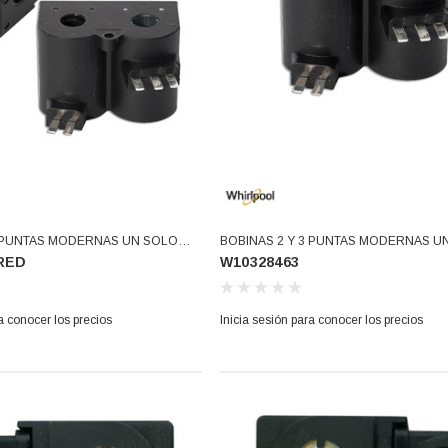
3 PUNTAS MODERNAS UN SOLO
BOBINAS 2 Y 3 PUNTAS MODERNAS U
RED
W10328463
28463-RED)
CUERPO (W10328463)
a conocer los precios
Inicia sesión para conocer los precios