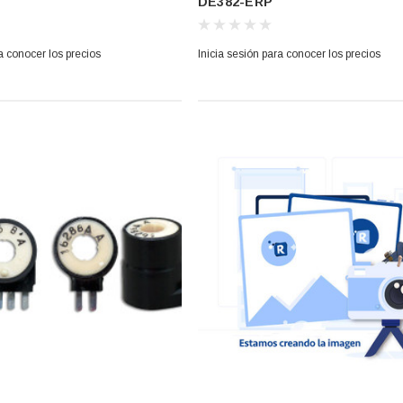
DE382-ERP
YTAG,WH,WW (DE382-JAS)
279834E AMANA,GE,MAYTAG,WH,WW (
ERP)
a conocer los precios
Inicia sesión para conocer los precios