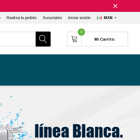
o
Rastrea tu pedido
Sucursales
Iniciar sesión
MXN
0
Mi Carrito: