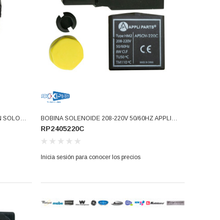
N SOLO
BOBINA SOLENOIDE 208-220V 50/60HZ APPLI
RP2405220C
PARTS (RP2405220C)
Inicia sesión para conocer los precios