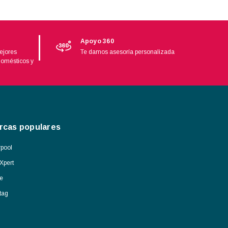
Apoyo 360
ejores
Te damos asesoría personalizada
domésticos y
rcas populares
pool
Xpert
e
tag