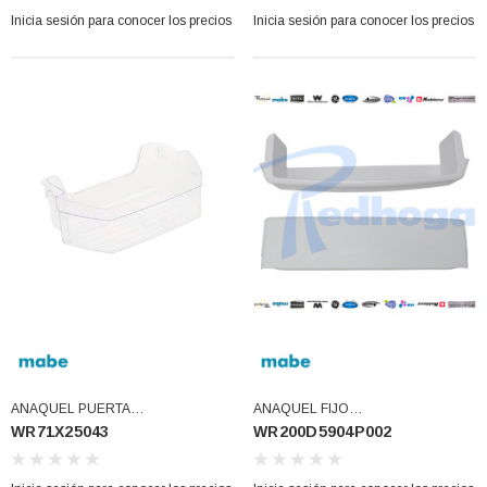
Inicia sesión para conocer los precios
Inicia sesión para conocer los precios
ANAQUEL PUERTA
ANAQUEL FIJO
WR71X25043
WR200D5904P002
DESCONTINUADO (WR71X25043)
(WR200D5904P002)