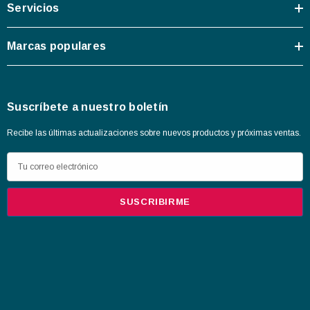
Servicios
Marcas populares
Suscríbete a nuestro boletín
Recibe las últimas actualizaciones sobre nuevos productos y próximas ventas.
D
i
r
e
c
c
i
ó
n