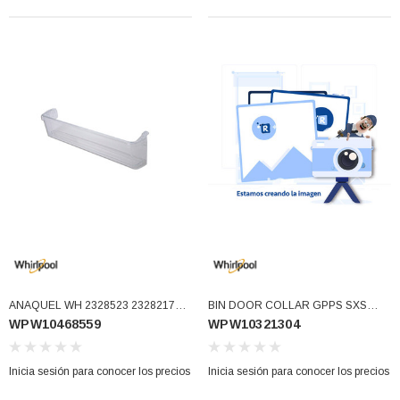
ANAQUEL WH 2328523 2328217
BIN DOOR COLLAR GPPS SXS
WPW10468559
WPW10321304
2264474 2266146 W10468562
(WPW10321304)
2324268 W10366246 W10615582
2266059 (WPW10468559)
Inicia sesión para conocer los precios
Inicia sesión para conocer los precios