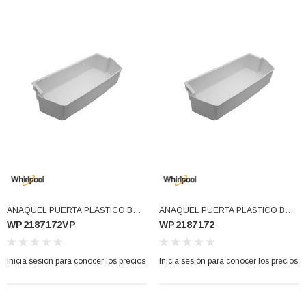
ANAQUEL PUERTA PLASTICO BCO
ANAQUEL PUERTA PLASTICO BCO
WP2187172VP
WP2187172
2187172K USAR WP2187172
2187172K WP2187172VP
(WP2187172VP)
(WP2187172)
Inicia sesión para conocer los precios
Inicia sesión para conocer los precios