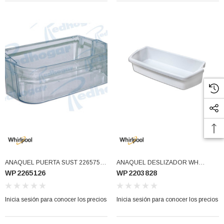
ANAQUEL PUERTA SUST 2265757
ANAQUEL DESLIZADOR WH
WP2265126
WP2203828
W10366248, 2264470, 2266150,
2203828 (WP2203828)
2324273, 2328524 2265126 Usar
W10908848 (WP2265126)
Inicia sesión para conocer los precios
Inicia sesión para conocer los precios