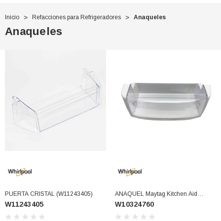
Inicio
Refacciones para Refrigeradores
Anaqueles
Anaqueles
PUERTA CRISTAL (W11243405)
ANAQUEL Maytag Kitchen Aid
W11243405
W10324760
Kenmore (W10324760)