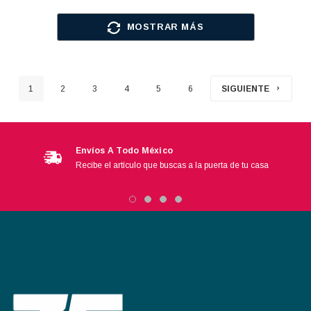
MOSTRAR MÁS
1
2
3
4
5
6
SIGUIENTE
Envíos A Todo México
Recibe el artículo que buscas a la puerta de tu casa