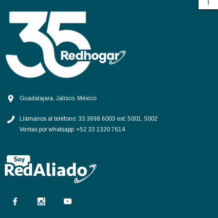
77)
los precios
Inicia sesión para conocer los precios
Guadalajara, Jalisco. México
Llámanos al teléfono:
33 3698 6003 ext: 5001, 5002
Ventas por whatsapp:
+52 33 1320 7614