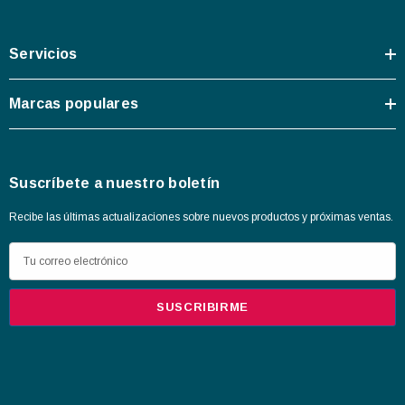
Servicios
Marcas populares
Suscríbete a nuestro boletín
Recibe las últimas actualizaciones sobre nuevos productos y próximas ventas.
D
i
r
e
c
c
i