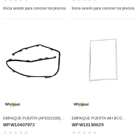
W10164033 (WPW10436247)
Inicia sesión para conocer los precios
Inicia sesión para conocer los precios
EMPAQUE PUERTA (AP6021038)
EMPAQUE PUERTA WH BCO
WPW10407973
WPW10190029
Replaces W10407973, PS11754358,
W10190029 (WPW10190029)
B008DJPHQ2 (WPW10407973)