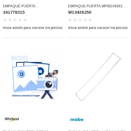
EMPAQUE PUERTA
EMPAQUE PUERTA WPW10436250
241778315
W10436250
REGRIGERADOR (241778315)
(W10436250)
Inicia sesión para conocer los precios
Inicia sesión para conocer los precios
3366877-JAS Sust
BALERO 6006 ORIG SELLO NEOPRENO
3934469
7091, AH388034,
360130 W10239909 228C2007P001 (3934469)