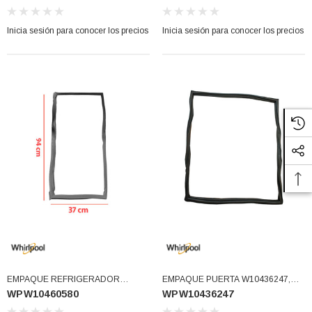
Inicia sesión para conocer los precios
Inicia sesión para conocer los precios
EMPAQUE REFRIGERADOR
EMPAQUE PUERTA W10436247,
WPW10460580
WPW10436247
FRENCH W10413468
67003551, 12683802B, 12683816B,
(WPW10460580)
8170986, 8171261, PS11754712,