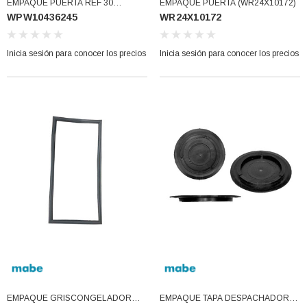
77)
EMPAQUE PUERTA REF 30
EMPAQUE PUERTA (WR24X10172)
WPW10436245
WR24X10172
(WPW10436245)
los precios
Inicia sesión para conocer los precios
Inicia sesión para conocer los precios
Inicia sesión para conocer los precios
EMPAQUE GRISCONGELADOR
EMPAQUE TAPA DESPACHADOR