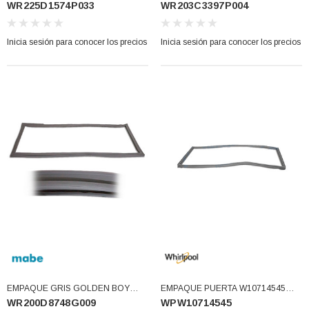
WR225D1574P033
WR203C3397P004
TIPO FRENCH (WR225D1574P033)
DE HIELO G.E. (WR203C3397P004)
Inicia sesión para conocer los precios
Inicia sesión para conocer los precios
EMPAQUE GRIS GOLDEN BOY
EMPAQUE PUERTA W10714545
WR200D8748G009
WPW10714545
TIPO FRENCH (WR200D8748G009)
(WPW10714545)