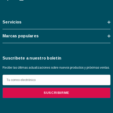
Servicios
Marcas populares
Suscríbete a nuestro boletín
Recibe las últimas actualizaciones sobre nuevos productos y próximas ventas.
D
i
r
e
c
c