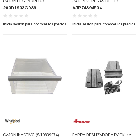
CAJON LEGUMBRERO
CAJON VERURAS REF. LG
200D1903G086
AJP74894504
WR01A02354 (200D1903G086)
44x39x21 Ancho Largo Alto
(AJP74894504)
Inicia sesión para conocer los precios
Inicia sesión para conocer los precios
3366877-JAS Sust
BALERO 6006 ORIG SELLO NEOPRENO
3934469
7091, AH388034,
360130 W10239909 228C2007P001 (3934469)
77)
los precios
Inicia sesión para conocer los precios
CAJON INACTIVO (W10839074)
BARRA DESLIZADORA RACK Idem