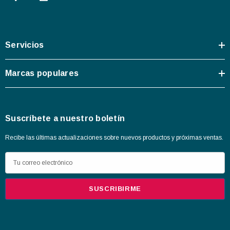
Servicios
Marcas populares
Suscríbete a nuestro boletín
Recibe las últimas actualizaciones sobre nuevos productos y próximas ventas.
D
i
r
e
c
c