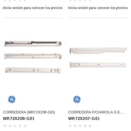
Inicia sesión para conocer los precios
Inicia sesión para conocer los precios
CORREDERA (WR72X208-GEI)
CORREDERA P/CHAROLA G.E.
WR72X208-GEI
WR72X207-GEI
(WR72X207-GEI)