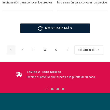
Inicia sesión para conocer los precios
Inicia sesión para conocer los precios
MOSTRAR MÁS
1
2
3
4
5
6
SIGUIENTE
Envíos A Todo México
Recibe el artículo que buscas a la puerta de tu casa