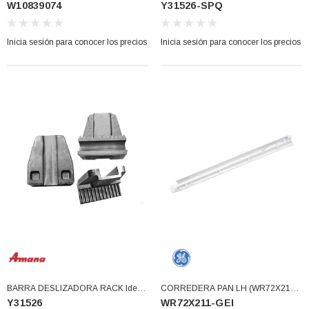
W10839074
Y31526-SPQ
31526 ORIGINAL (Y31526-SPQ)
Inicia sesión para conocer los precios
Inicia sesión para conocer los precios
BARRA DESLIZADORA RACK Idem
CORREDERA PAN LH (WR72X211-
Y31526
WR72X211-GEI
31526 201664 (Y31526)
GEI)