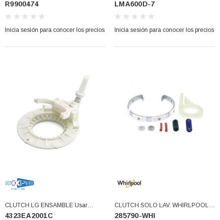
R9900474
LMA600D-7
DESCONTINUADO (R9900474)
7)
Inicia sesión para conocer los precios
Inicia sesión para conocer los precios
CLUTCH LG ENSAMBLE Usar
CLUTCH SOLO LAV. WHIRLPOOL
4323EA2001C
285790-WHI
ACP72929002 (4323EA2001C)
ORIGINAL (285790-WHI)