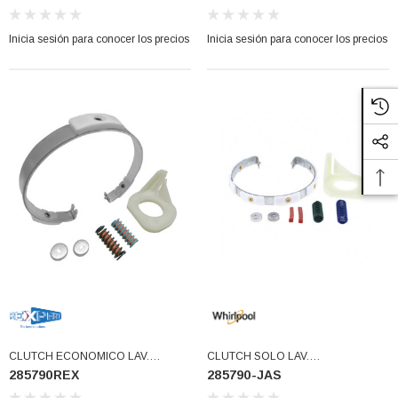
Inicia sesión para conocer los precios
Inicia sesión para conocer los precios
CLUTCH ECONOMICO LAV.
CLUTCH SOLO LAV.
285790REX
285790-JAS
WHIRLPOOL (285790REX)
WHIRLPOOLusar 285790, 285790-
WHI (285790-JAS)