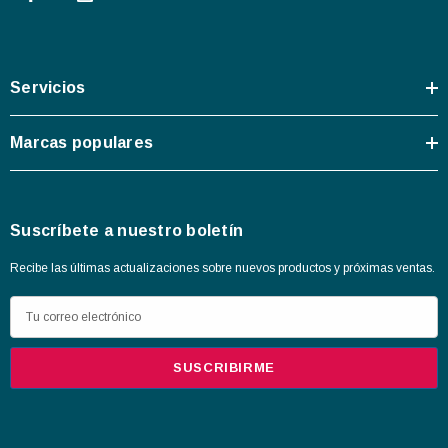
Servicios
Marcas populares
Suscríbete a nuestro boletín
Recibe las últimas actualizaciones sobre nuevos productos y próximas ventas.
D
i
r
e
c
c