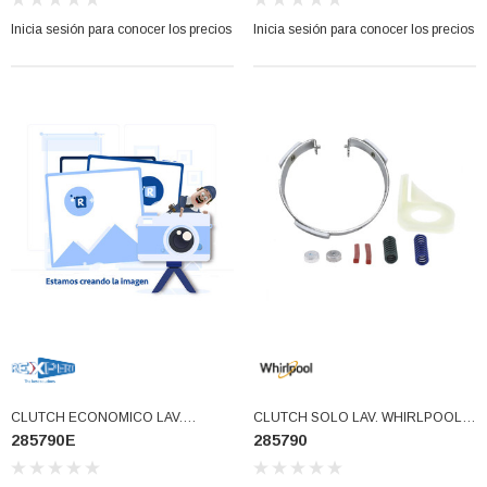
Inicia sesión para conocer los precios
Inicia sesión para conocer los precios
CLUTCH ECONOMICO LAV.
CLUTCH SOLO LAV. WHIRLPOOL
285790E
285790
WHIRLPOOL USAR 285790REX
W910010082 (285790)
(285790E)