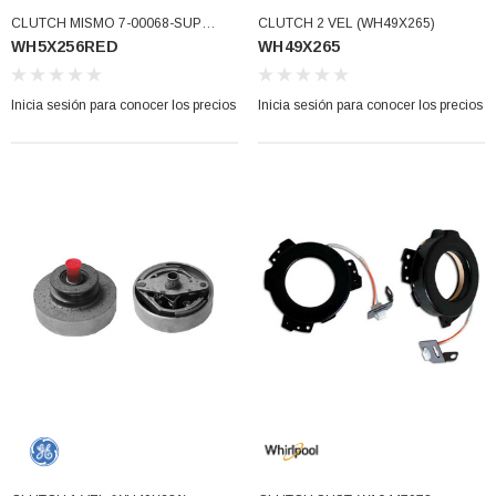
CLUTCH MISMO 7-00068-SUP
CLUTCH 2 VEL (WH49X265)
WH5X256RED
WH49X265
DESCONTINUADO (WH5X256RED)
Inicia sesión para conocer los precios
Inicia sesión para conocer los precios
3366877-JAS Sust
BALERO 6006 ORIG SELLO NEOPRENO
3934469
7091, AH388034,
360130 W10239909 228C2007P001 (3934469)