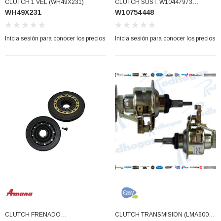
77)
CLUTCH 1 VEL (WH49X231)
CLUTCH SUST. W10447973
WH49X231
W10754448
(W10754448)
los precios
Inicia sesión para conocer los precios
Inicia sesión para conocer los precios
Inicia sesión para conocer los precios
CLUTCH FRENADO
CLUTCH TRANSMISION (LMA600D-