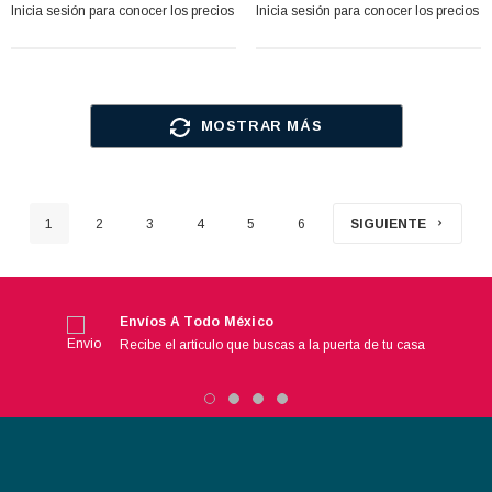
Inicia sesión para conocer los precios
Inicia sesión para conocer los precios
MOSTRAR MÁS
1
2
3
4
5
6
SIGUIENTE
Envíos A Todo México
Recibe el artículo que buscas a la puerta de tu casa