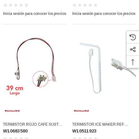
Inicia sesión para conocer los precios
Inicia sesión para conocer los precios
TERMISTOR ROJO CAFE SUST
TERMISTOR ICE MAKER REF
W10683580
W10511923
2217289 (W10683580)
KITCHEN AID WPW10511923
(W10511923)