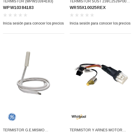
TERMISTOR (WPW10384183)
TERMISTOR SUST 238C2526P001
WPW10384183
WR55X10025REX
USAR WR55X10025-GEI
(WR55X10025REX)
Inicia sesión para conocer los precios
Inicia sesión para conocer los precios
3366877-JAS Sust
BALERO 6006 ORIG SELLO NEOPRENO
3934469
7091, AH388034,
360130 W10239909 228C2007P001 (3934469)
77)
los precios
Inicia sesión para conocer los precios
TERMISTOR G.E.MISMO
TERMISTOR Y ARNES MOTOR