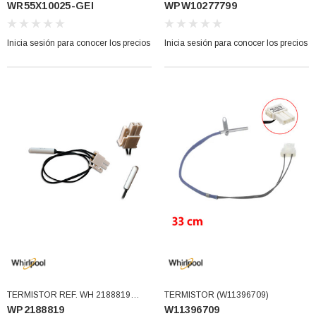
WR55X10025-GEI
WPW10277799
WR55X10025 (WR55X10025-GEI)
SIFUSOR Y DAMER Sust
W10277799 (WPW10277799)
Inicia sesión para conocer los precios
Inicia sesión para conocer los precios
TERMISTOR REF. WH 2188819
TERMISTOR (W11396709)
WP2188819
W11396709
(WP2188819)