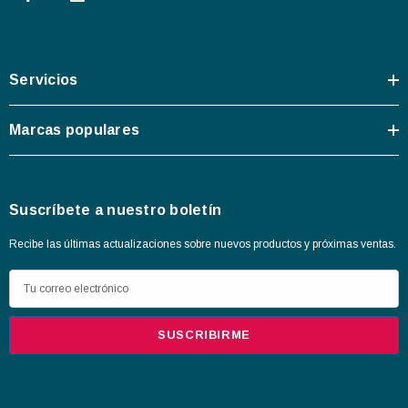
Servicios
Marcas populares
Suscríbete a nuestro boletín
Recibe las últimas actualizaciones sobre nuevos productos y próximas ventas.
D
i
r
e
c
c