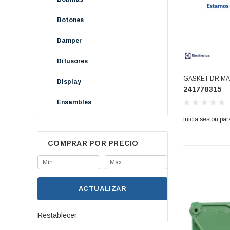
Botones
Damper
Difusores
GASKET-DR,MAG
Display
241778315
Ensambles
Inicia sesión par
Fundentes
COMPRAR POR PRECIO
Guías
Modulos
Perillas
ACTUALIZAR
Protectores Términos
Restablecer
Puertas