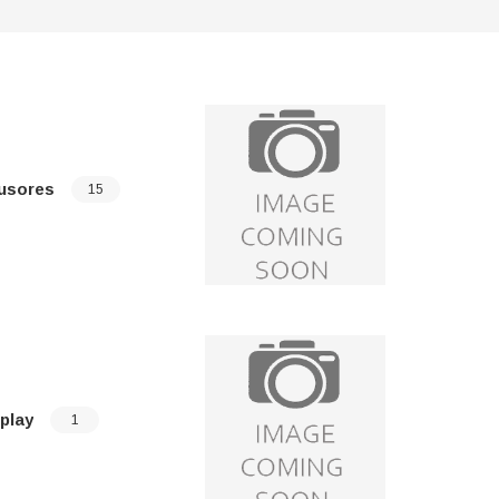
fusores
Ensambl
15
play
Fundente
1