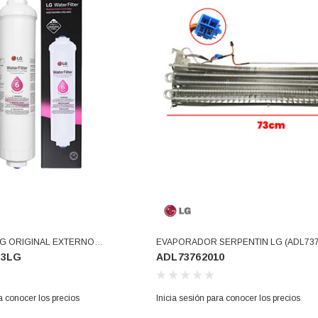
O 3366877-
BALERO 6006 ORIG SELLO
3934469
, 3109,
NEOPRENO 360130 W10239909
8034,
228C2007P001 (3934469)
 los precios
Inicia sesión para conocer los precios
ERNO
EVAPORADOR SERPENTIN LG (ADL737
03LG
ADL73762010
1JA2010B 5231JA2012A
A29-10105J ADQ736939
LG)
a conocer los precios
Inicia sesión para conocer los precios