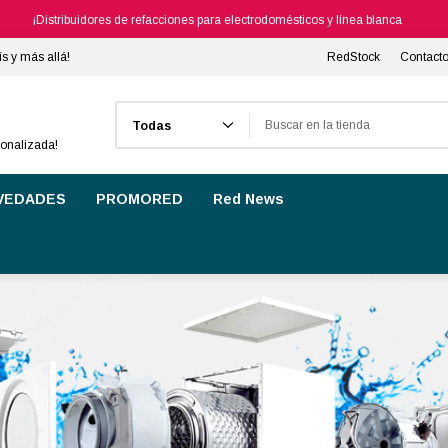
¡Distribuidores de refacciones para electrodomésticos y línea blanca
ís y más allá!
RedStock
Contact
Buscar
sonalizada!
VEDADES
PROMORED
Red News