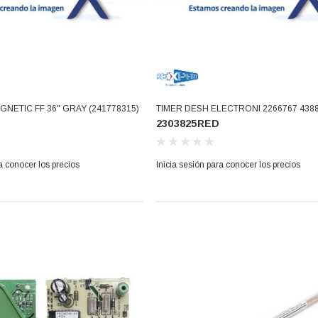
NETIC FF 36" GRAY (241778315)
TIMER DESH ELECTRONI 2266767 438
2303825RED
2213493 2252152 2252153 2303823 23
230324 438892 W10352689 (2303825R
a conocer los precios
Inicia sesión para conocer los precios