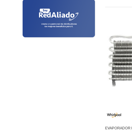
Vitamix
Filtro Deshidratador
Genetron - Quimobasicos
Fabricas De Hielo
Harris
Filtros De Agua
Frigidaire
Mirage
Focos
Emerson
Fusibles
Hunter
Kit Arranque
Temisa
Tricorp
Mangueras
Adesa
Motor Condensador
Metal Frio
Motores
Ranco
Turner
Parrillas
Affresh
Pastillas Termica
BOSH
EVAPORADOR RE