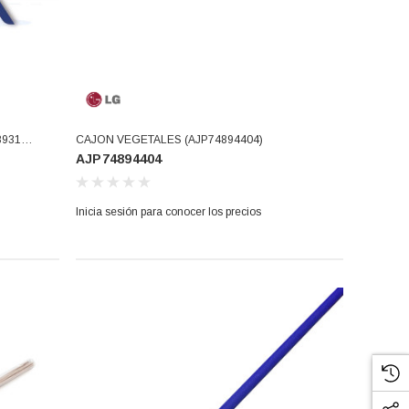
8931
CAJON VEGETALES (AJP74894404)
AJP74894404
04093
ED)
Inicia sesión para conocer los precios