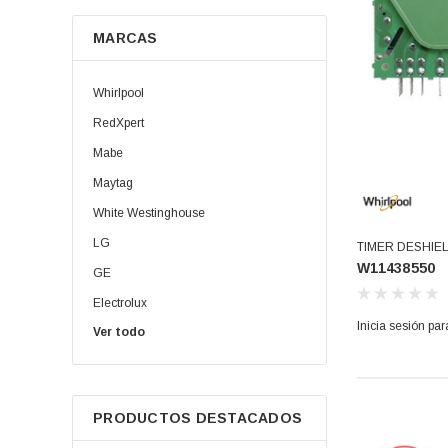
Rejillas
MARCAS
Repisas
Whirlpool
Retardadores
RedXpert
Rodillos
Mabe
Maytag
Sellos
White Westinghouse
Sensores
LG
TIMER DESHIEL
W11438550
R600A (W11438
Soportes
GE
Electrolux
Tanques
Inicia sesión par
Ver todo
Daewoo | Winia
Transformadores
Oster
Anaqueles
Samsung
PRODUCTOS DESTACADOS
Koblenz
Arnes