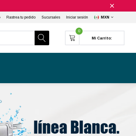
o
Rastrea tu pedido
Sucursales
Iniciar sesión
MXN
0
Mi Carrito: