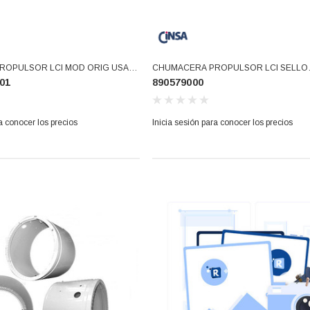
ROPULSOR LCI MOD ORIG USAR
CHUMACERA PROPULSOR LCI SELLO
01
890579000
(323B1324G001)
MECANICO (890579000)
a conocer los precios
Inicia sesión para conocer los precios