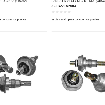
RO CINSA (410062)
BANDA EN V LCI Y SLCI MR1300 (OBSOLETO)
322B2735P003
Usar 3L290 (322B2735P003)
a conocer los precios
Inicia sesión para conocer los precios