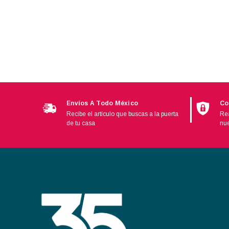
Mirage
Emerson
Hunter
Temisa
Tricorp
Adesa
Metal Frio
Envíos A Todo México
Co
Ranco
Recibe el artículo que buscas a la puerta
Rea
de tu casa
nue
Turner
Affresh
BOSH
Ekco
Presto
Erka
Husky