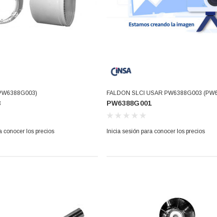
PW6388G003)
FALDON SLCI USAR PW6388G003 (PW
3
PW6388G001
a conocer los precios
Inicia sesión para conocer los precios