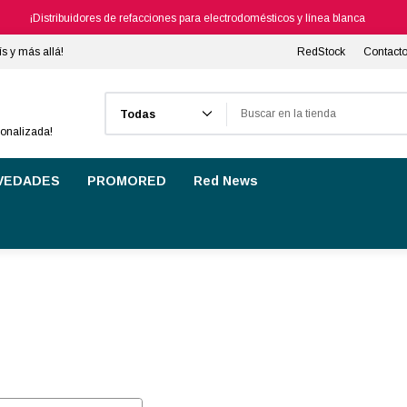
¡Distribuidores de refacciones para electrodomésticos y línea blanca
ís y más allá!
RedStock
Contact
Buscar
sonalizada!
VEDADES
PROMORED
Red News