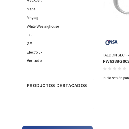
RedXpert
Mabe
Maytag
White Westinghouse
LG
GE
Electrolux
FALDON SLCI (
Ver todo
PW6388G00
Daewoo | Winia
Oster
Inicia sesión par
Samsung
PRODUCTOS DESTACADOS
Koblenz
Amana
Embraco
Easy
Grupo Barreto