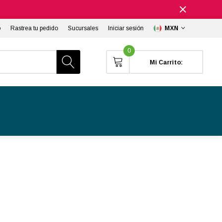
o
Rastrea tu pedido
Sucursales
Iniciar sesión
MXN
0
Mi Carrito: