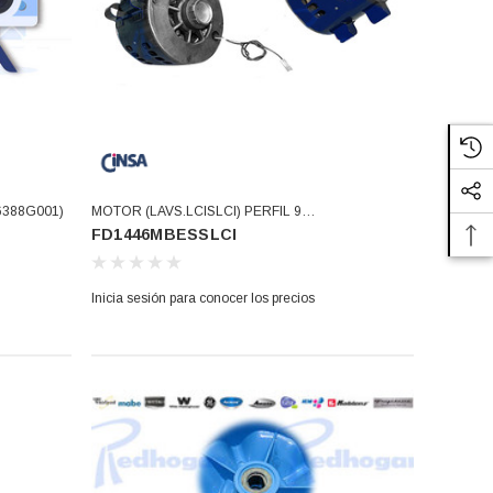
6388G001)
MOTOR (LAVS.LCISLCI) PERFIL 9
FD1446MBESSLCI
(FD1446MBESSLCI)
Inicia sesión para conocer los precios