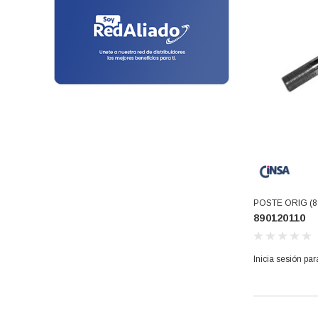
Acros
Kitched Aid
Errecom
Taurus
Truper
Full gauge
Uniweld
Robertshaw
Texas
Cinsa
POSTE ORIG (8
Danfos
890120110
Vitamix
Genetron - Quimobasicos
Inicia sesión par
Harris
Frigidaire