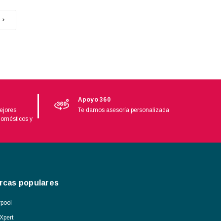
Apoyo 360
ejores
Te damos asesoría personalizada
domésticos y
rcas populares
pool
Xpert