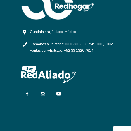
Aquion
Flojet
T-FAL
Avaly
Guadalajara, Jalisco. México
Dupont
Llámanos al teléfono:
33 3698 6003 ext: 5001, 5002
GMCC
Ventas por whatsapp:
+52 33 1320 7614
Supco
Acemire
Deflecto
Depza
Hamilton Beach
IEM
Forane
Nutribullet
Sola Basic
D