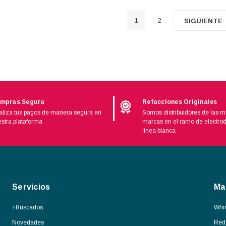
1
2
SIGUIENTE
mpras Segura
Refacciones Originales
liza tus pagos de manera segura en
Somos distribuidores de las m
stra plataforma
marcas en el ramo de electro
línea blanca
Servicios
Ma
+Buscados
Whir
Novedades
Red