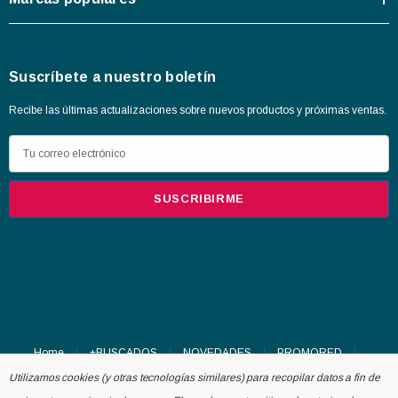
Suscríbete a nuestro boletín
Recibe las últimas actualizaciones sobre nuevos productos y próximas ventas.
D
i
r
e
c
c
i
ó
n
d
Home
+BUSCADOS
NOVEDADES
PROMORED
e
Red News
Utilizamos cookies (y otras tecnologías similares) para recopilar datos a fin de
c