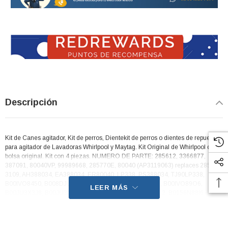
Descripción
Kit de Canes agitador, Kit de perros, Dientekit de perros o dientes de repuesto
para agitador de Lavadoras Whirlpool y Maytag. Kit Original de Whirlpool con
bolsa original. Kit con 4 piezas. NUMERO DE PARTE: 285612, 3366877,
387091, 80040VP, 99989668, 285770E, 80040 (AP3119063) replaces 285770,
3109, AH388034, EA388034, ER80040, LP338, PS388034, TJ90LP338,
B00IVO8450, B008DJU84I, B00IVO8478, B00IVO8XHE, B00IVO89O6,
LEER MÁS
B00JU3X3J8, B00JU3X942, B00IVO8GX0, B00GU1E1L2, B0156N88I6,
B00IVO8HW0, B0