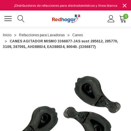
¡Distribuidores de refacciones para electrodomésticos y línea blanca
0
Inicio
Refacciones para Lavadoras
Canes
CANES AGITADOR MISMO 3366877-JAS sust 285612, 285770,
0 7614
3109, 387091, AH388034, EA388034, 80040. (3366877)